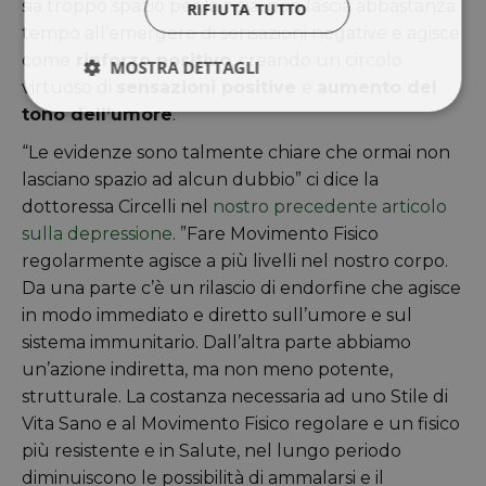
sia troppo spazio per la noia, non lascia abbastanza
RIFIUTA TUTTO
tempo all’emergere di sensazioni negative e agisce
come
rinforzo positivo
, creando un circolo
MOSTRA DETTAGLI
virtuoso di
sensazioni positive
e
aumento del
tono dell’umore
.
“Le evidenze sono talmente chiare che ormai non
lasciano spazio ad alcun dubbio” ci dice la
dottoressa Circelli nel
nostro precedente articolo
sulla depressione
. ”Fare Movimento Fisico
regolarmente agisce a più livelli nel nostro corpo.
Da una parte c’è un rilascio di endorfine che agisce
in modo immediato e diretto sull’umore e sul
sistema immunitario. Dall’altra parte abbiamo
un’azione indiretta, ma non meno potente,
strutturale. La costanza necessaria ad uno Stile di
Vita Sano e al Movimento Fisico regolare e un fisico
più resistente e in Salute, nel lungo periodo
diminuiscono le possibilità di ammalarsi e il