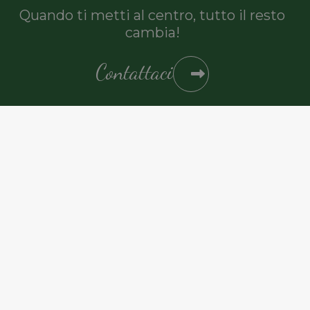
Quando ti metti al centro, tutto il resto
Instagram
cambia!
Cleide’s S.r.l.
Contattaci
Sede legale: P.le Leonardo Da Vinci 8
30172 Venezia (VE)
P.Iva – Cod. Fisc. – N. Iscr. Reg. Imprese di Venezia
04157260375
Iscrizione REA CCIAA di Venezia n. 366465 del 07/05/2012
Capitale sociale: € 884.000,00 i.v.
Privacy Policy
Cookie Policy
© Figurella 2022. Tutti i diritti riservati.