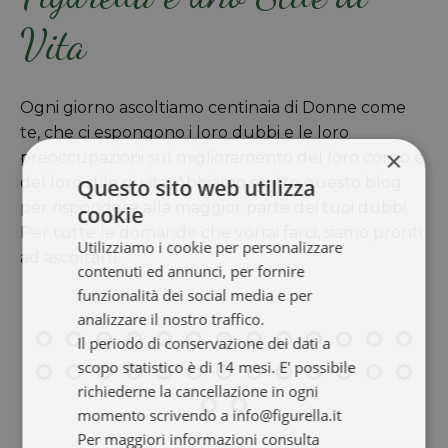
Vita
Ogni giorno ascoltiamo centinaia di Donne come
te, che ci espongono i loro dubbi e le loro
×
preoccupazioni sul miglioramento del loro corpo e
del loro stile di vita. Abbiamo scritto questo blog
Questo sito web utilizza
per rispondere alla maggior parte dei tuoi dubbi.
cookie
Per tutte le domande che vorrai farci, siamo pronti
Utilizziamo i cookie per personalizzare
ad ascoltarti.
contenuti ed annunci, per fornire
funzionalità dei social media e per
analizzare il nostro traffico.
Il periodo di conservazione dei dati a
scopo statistico è di 14 mesi. E' possibile
richiederne la cancellazione in ogni
momento scrivendo a info@figurella.it
Per maggiori informazioni consulta