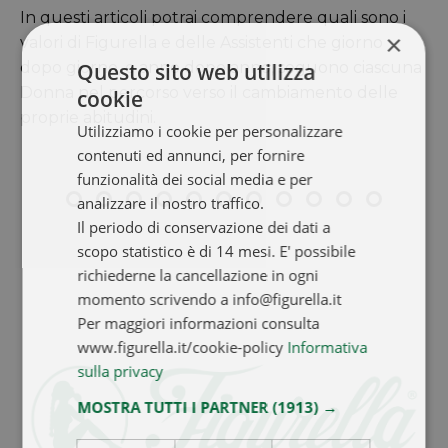
In questi articoli potrai comprendere quali sono i
×
valori di Figurella e delle Assistenti che giorno
Questo sito web utilizza
dopo giorno, e anno dopo anno, seguono ciascuna
Donna nel percorso verso il cambiamento delle
cookie
proprie abitudini.
Utilizziamo i cookie per personalizzare
contenuti ed annunci, per fornire
funzionalità dei social media e per
analizzare il nostro traffico.
Il periodo di conservazione dei dati a
scopo statistico è di 14 mesi. E' possibile
richiederne la cancellazione in ogni
momento scrivendo a info@figurella.it
Per maggiori informazioni consulta
www.figurella.it/cookie-policy
Informativa
sulla privacy
MOSTRA TUTTI I PARTNER
(1913) →