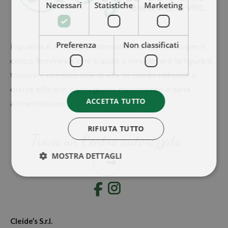
Necessari
Statistiche
Marketing
Preferenza
Non classificati
Figurella è il Metodo internazionale specifico per il
corpo femminile che ti aiuta a rimodellare la figura e
trovare il corretto stile di vita. In modo naturale e
quindi efficace: con il giusto movimento e sana
ACCETTA TUTTO
alimentazione.
RIFIUTA TUTTO
Trova un Centro autorizzato
MOSTRA DETTAGLI
Instagram
Cleide’s S.r.l.