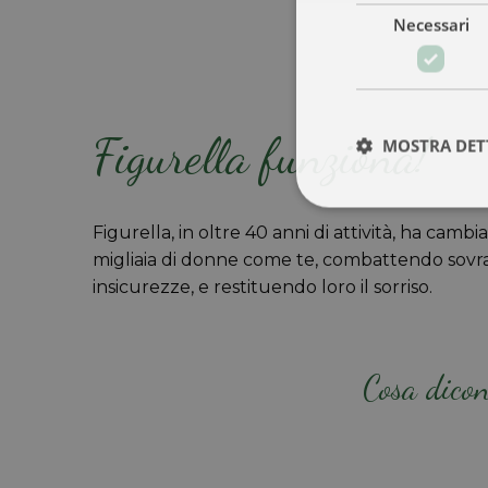
Necessari
Figurella funziona!
MOSTRA DET
Figurella, in oltre 40 anni di attività, ha cambia
migliaia di donne come te, combattendo sovr
insicurezze, e restituendo loro il sorriso.
Cosa dicon