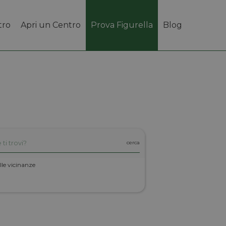
tro
Apri un Centro
Prova Figurella
Blog
lle vicinanze