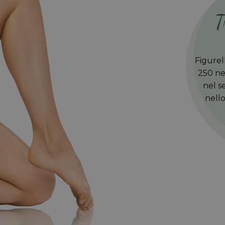
T
Figurell
250 ne
nel s
nello