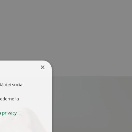
×
à dei social
iederne la
a privacy