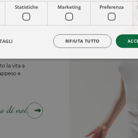
Statistiche
Marketing
Preferenza
TAGLI
RIFIUTA TUTTO
ACC
to la vita a
appeso e
o di noi