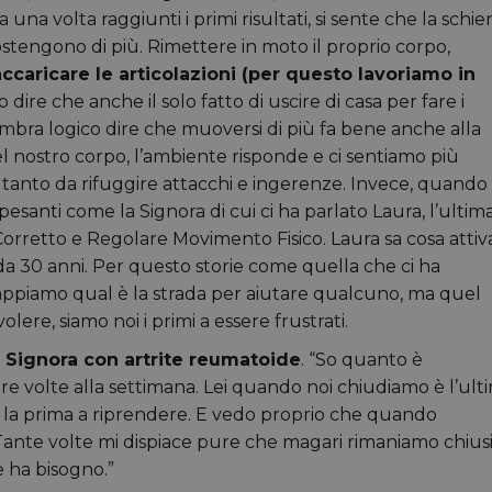
 una volta raggiunti i primi risultati, si sente che la schie
i sostengono di più. Rimettere in moto il proprio corpo,
ccaricare le articolazioni (per questo lavoriamo in
dire che anche il solo fatto di uscire di casa per fare i
; sembra logico dire che muoversi di più fa bene anche alla
nostro corpo, l’ambiente risponde e ci sentiamo più
, tanto da rifuggire attacchi e ingerenze. Invece, quando
santi come la Signora di cui ci ha parlato Laura, l’ultim
Corretto e Regolare Movimento Fisico. Laura sa cosa attiv
ni da 30 anni. Per questo storie come quella che ci ha
ppiamo qual è la strada per aiutare qualcuno, ma quel
ere, siamo noi i primi a essere frustrati.
 Signora con artrite reumatoide
. “So quanto è
e volte alla settimana. Lei quando noi chiudiamo è l’ult
 la prima a riprendere. E vedo proprio che quando
 Tante volte mi dispiace pure che magari rimaniamo chius
e ha bisogno.”