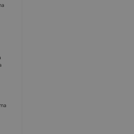
na
a
a
ima
i