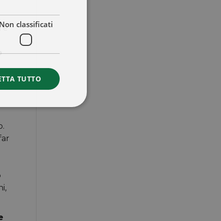
Non classificati
a e
o
ETTA TUTTO
o.
far
o
i,
e