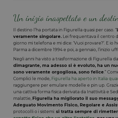
Un inizio inaspettato e un desti
Il destino l’ha portata in Figurella quasi per caso. “
veramente singolare.
Lei frequentava il centro 
giorno mi telefona e mi dice: ‘Vuoi provare?’. E io ho
Parma a dicembre 1994 e poi, a gennaio, l’inizio uff
Negli anni ha visto a trasformazione di Figurella da 
dimagrante, ma adesso si è evoluto, ha un nuo
sono veramente orgogliosa, sono felice
.” Com
Complici le mode,
Figurella ha aperto in Italia qu
raggiungere per emulare modelle e pin up. Grazie al
una cattiva forma fisica derivata da Inattività e S
malattie,
Figurella ha migliorato il suo messagg
Adeguato Movimento Fisico, Regolare e Assis
protocolli o i sistemi:
si tratta sempre di rimette