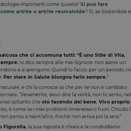
 patologie importanti come questa?
Si può fare
come artrite o artrite reumatoide
? Sì, se Sostenibile e
e
alcosa che ci accomuna tutti: “È uno Stile di Vita,
sempre.
Io dico sempre alle mie Signore: non siamo un
endono e si spengono. Quindi lo faccio per un periodo, m
e.
Per stare in Salute bisogna farlo sempre.
”
 naturale, e chi la conosce sa che per lei non è cambiato
ornate. “Veramente, devo dire la verità, non lo sento, ne
penso soltanto che
sto facendo del bene. Vivo proprio
riso, è come se i miei problemi rimanessero fuori. Chiudo 
non penso a nient’altro, finché non arriva poi la sera.”
o Figurella
, la sua risposta è chiara e la condividiamo