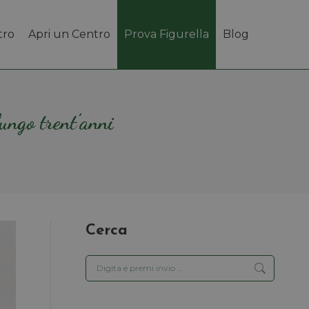
tro
Apri un Centro
Prova Figurella
Blog
lungo trent’anni
…
Cerca
Cerca: