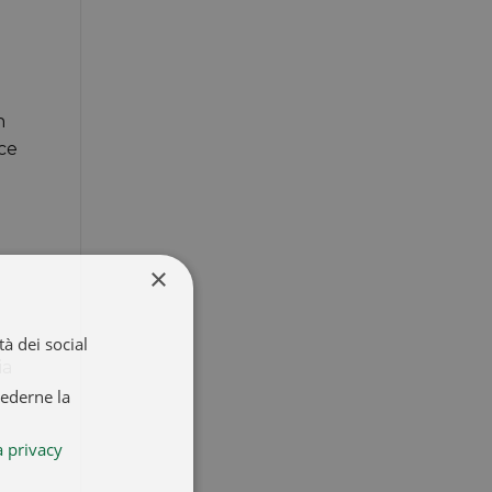
n
 ce
×
à dei social
ia
iederne la
a privacy