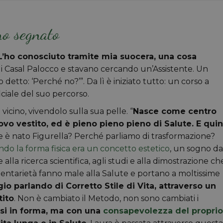
no segnato
L’ho conosciuto tramite mia suocera, una cosa
di Casal Palocco e stavano cercando un’Assistente. Un
 detto: ‘Perché no?’”. Da lì è iniziato tutto: un corso a
iciale del suo percorso.
vicino, vivendolo sulla sua pelle. “
Nasce come centro
vo vestito, ed è pieno pieno pieno di Salute. E quin
e è nato Figurella? Perché parliamo di trasformazione?
ando la forma fisica era un concetto estetico
, un sogno da
la ricerca scientifica, agli studi e alla dimostrazione ch
edentarietà fanno male alla Salute e portano a moltissime
io parlando di Corretto Stile di Vita, attraverso un
tito
. Non è cambiato il Metodo, non sono cambiati i
rsi in forma, ma con una
consapevolezza del proprio