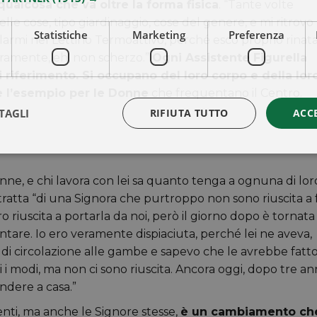
qualcosa che va oltre la forma fisica
. “Tante volte
elle cose, tipo giardinaggio, cose del genere, e mi ritrovo
Statistiche
Marketing
Preferenza
filarmi nel Lettino Termoattivo, perché esco proprio rinat
ramente, eh, non scherzo.”
Ogni Assistente Figurella
i riferimento. Si occupano del loro corpo e della lor
e l’esempio per le Donne
che frequentano il Centro.
TAGLI
RIFIUTA TUTTO
ACC
nne, e chi lavora con lei sa quanto tenga a ognuna di lor
 tratta “di una Signora che purtroppo non sono riuscita a 
 riuscita a portarla da noi, però il giorno dopo è tornata
entare. Io ero veramente dispiaciuta, perché lei ne aveva,
i circolazione alle gambe e sapevo che le avrebbe fatt
 i modi, ma non ci sono riuscita. Ancora oggi, dopo tre ann
ndere a casa.”
tenti, ma anche le Signore stesse,
è un cambiamento ch