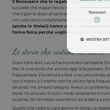
Il Benessere che le regala il nostro Metodo è 
succede che magari faccio degli sforzi, dei lavori, d
Necessari
che il giorno dopo proprio sento la necessità di in
con una carica completamente diversa. Lo dico ve
(anche le titolari) hanno una loro Assistente d
forma fisica perché vogliono essere per prim
MOSTRA DET
Le storie che restano nel cuore
Dopo tanti anni, Laura ha incontrato tantissime Do
Ma c’è una storia che ancora oggi la fa pensare. Si
frequentare. Era venuta a fare una consulenza, ero
con il marito e il marito non ha voluto farla frequ
secondo me, proprio bisogno. Aveva un problema d
bene. Ho provato in tutti i modi, veramente in tutti
la penso. Mi verrebbe veramente da andarla a pre
Quello che vedono ogni giorno le titolari, le Assis