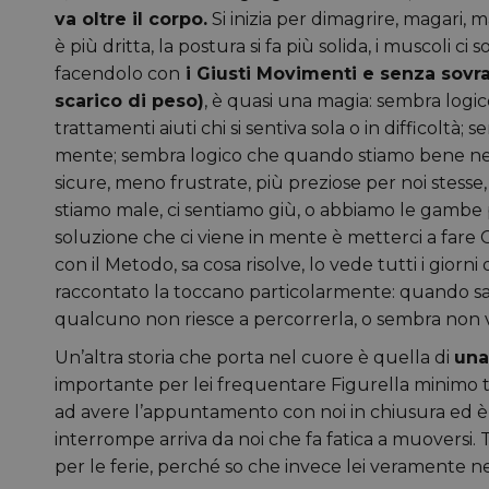
va oltre il corpo.
Si inizia per dimagrire, magari, ma
è più dritta, la postura si fa più solida, i muscoli c
facendolo con
i Giusti Movimenti e senza sovra
scarico di peso)
, è quasi una magia: sembra logico 
trattamenti aiuti chi si sentiva sola o in difficoltà
mente; sembra logico che quando stiamo bene nel 
sicure, meno frustrate, più preziose per noi stesse
stiamo male, ci sentiamo giù, o abbiamo le gambe pe
soluzione che ci viene in mente è metterci a fare 
con il Metodo, sa cosa risolve, lo vede tutti i gior
raccontato la toccano particolarmente: quando sa
qualcuno non riesce a percorrerla, o sembra non vol
Un’altra storia che porta nel cuore è quella di
una
importante per lei frequentare Figurella minimo tr
ad avere l’appuntamento con noi in chiusura ed è
interrompe arriva da noi che fa fatica a muoversi.
per le ferie, perché so che invece lei veramente n