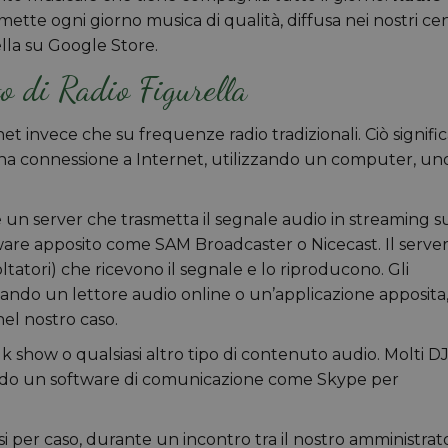
mette ogni giorno musica di qualità, diffusa nei nostri cen
ella su Google Store.
o di Radio Figurella
t invece che su frequenze radio tradizionali. Ciò signifi
una connessione a Internet, utilizzando un computer, un
 un server che trasmetta il segnale audio in streaming s
tware apposito come SAM Broadcaster o Nicecast. Il serve
scoltatori) che ricevono il segnale e lo riproducono. Gli
zando un lettore audio online o un’applicazione apposita
l nostro caso.
k show o qualsiasi altro tipo di contenuto audio. Molti DJ
zando un software di comunicazione come Skype per
i per caso, durante un incontro tra il nostro amministrat