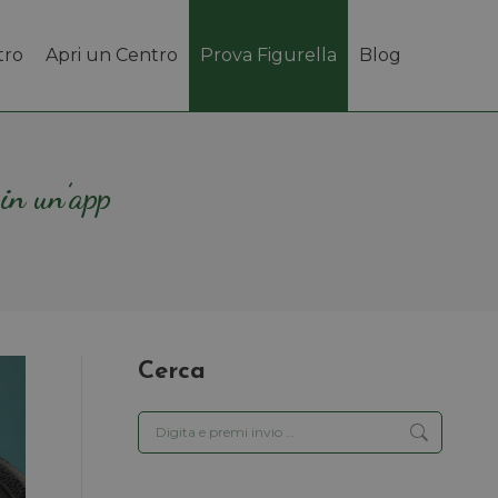
tro
Apri un Centro
Prova Figurella
Blog
 in un’app
Cerca
Cerca: