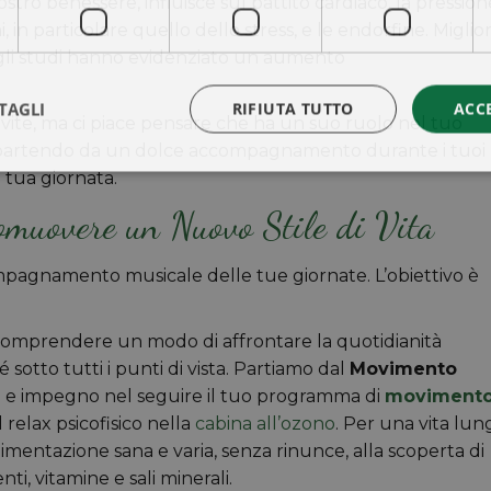
ostro benessere, influisce sul battito cardiaco, la pression
i, in particolare quello dello stress, e le endorfine. Miglio
gli studi hanno evidenziato un aumento
TAGLI
RIFIUTA TUTTO
ACC
re vite, ma ci piace pensare che ha un suo ruolo nel tuo
 partendo da un dolce accompagnamento durante i tuoi
 tua giornata.
romuovere un Nuovo Stile di
Vita
ompagnamento musicale delle tue giornate. L’obiettivo è
comprendere un modo di affrontare la quotidianità
é sotto tutti i punti di vista. Partiamo dal
Movimento
nza e impegno nel seguire il tuo programma di
moviment
relax psicofisico nella
cabina all’ozono
. Per una vita lun
mentazione sana e varia, senza rinunce, alla scoperta di
nti, vitamine e sali minerali.