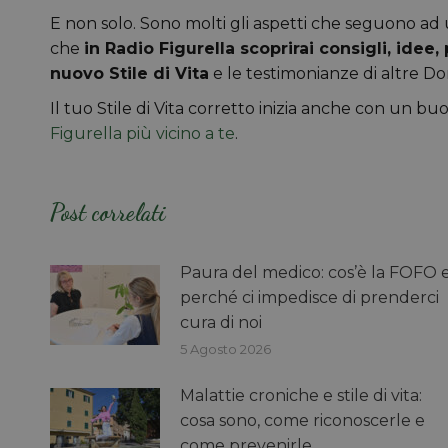
E non solo. Sono molti gli aspetti che seguono ad 
che
in Radio Figurella scoprirai consigli, idee,
nuovo Stile di Vita
e le testimonianze di altre D
Il tuo Stile di Vita corretto inizia anche con u
Figurella più vicino a te
.
Post correlati
Paura del medico: cos’è la FOFO 
perché ci impedisce di prenderci
cura di noi
5 Agosto 2026
Malattie croniche e stile di vita:
cosa sono, come riconoscerle e
come prevenirle