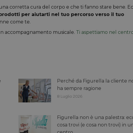
una corretta cura del corpo e che ti fanno stare bene. E
 prodotti per aiutarti nel tuo percorso verso il tuo
onne come te.
n buon accompagnamento musicale.
Ti aspettiamo nel centr
e
Perché da Figurella la cliente n
ha sempre ragione
8 Luglio 2026
Figurella non è una palestra: ec
cosa trovi (e cosa non trovi) in u
centro