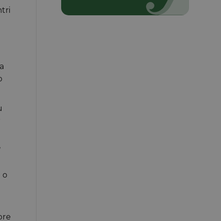
tri
ca
o
u
r
,
 o
ore