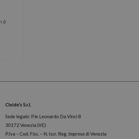
n è
Cleide’s S.r.l.
Sede legale: P.le Leonardo Da Vinci 8
30172 Venezia (VE)
P.Iva – Cod. Fisc. – N. Iscr. Reg. Imprese di Venezia