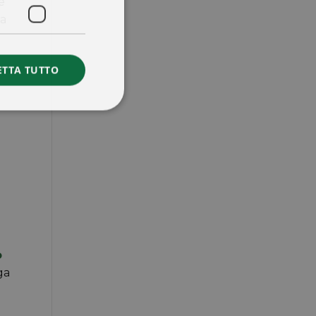
e
ra
ETTA TUTTO
o
ga