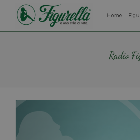
Home
Figu
Radio Fig