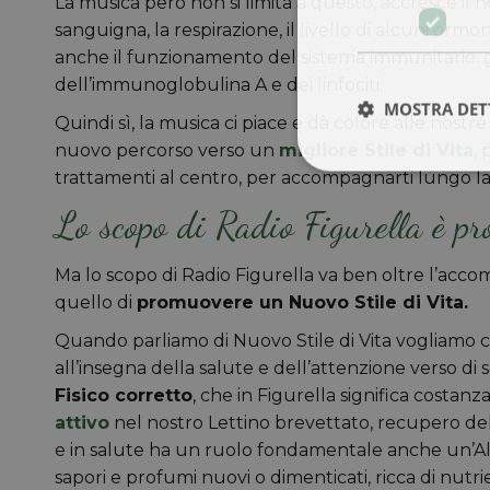
La musica però non si limita a questo, accresce il n
sanguigna, la respirazione, il livello di alcuni ormon
anche il funzionamento del sistema immunitario: 
dell’immunoglobulina A e dei linfociti.
MOSTRA DET
Quindi sì, la musica ci piace e dà colore alle nost
nuovo percorso verso un
migliore Stile di Vita
,
trattamenti al centro, per accompagnarti lungo la
Lo scopo di Radio Figurella è p
Ma lo scopo di Radio Figurella va ben oltre l’acc
quello di
promuovere un Nuovo Stile di Vita.
Quando parliamo di Nuovo Stile di Vita vogliamo 
all’insegna della salute e dell’attenzione verso di s
Fisico corretto
, che in Figurella significa costa
attivo
nel nostro Lettino brevettato, recupero del 
e in salute ha un ruolo fondamentale anche un’Ali
sapori e profumi nuovi o dimenticati, ricca di nutrie