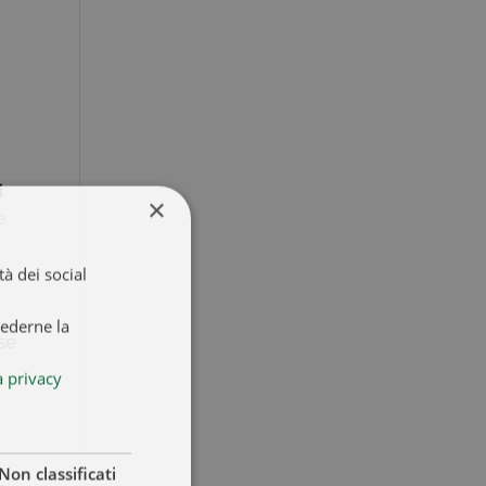
i
×
e
à dei social
iederne la
se
a privacy
Non classificati