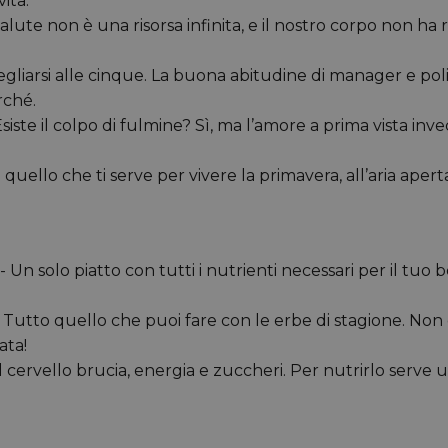
ita.
alute non è una risorsa infinita, e il nostro corpo non ha 
iarsi alle cinque. La buona abitudine di manager e poli
rché.
ste il colpo di fulmine? Sì, ma l’amore a prima vista inve
uello che ti serve per vivere la primavera, all’aria aper
solo piatto con tutti i nutrienti necessari per il tuo b
utto quello che puoi fare con le erbe di stagione. Non c
ata!
cervello brucia, energia e zuccheri. Per nutrirlo serve un