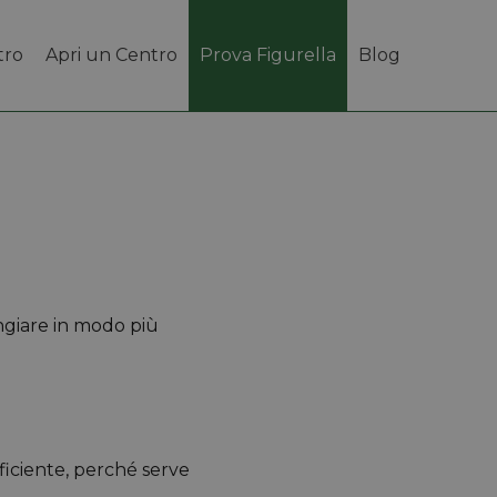
tro
Apri un Centro
Prova Figurella
Blog
ngiare in modo più
ficiente, perché serve