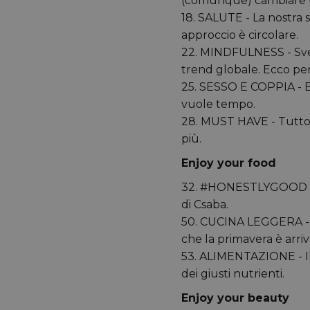
(comunque) cambiare v
18. SALUTE - La nostra s
approccio è circolare.
22. MINDFULNESS - Svegl
trend globale. Ecco pe
25. SESSO E COPPIA - Esi
vuole tempo.
28. MUST HAVE - Tutto q
più.
Enjoy your food
32. #HONESTLYGOOD - Un 
di Csaba.
50. CUCINA LEGGERA - T
che la primavera è arriv
53. ALIMENTAZIONE - Il 
dei giusti nutrienti.
Enjoy your beauty