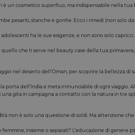
on è un cosmetico superfluo, ma indispensabile nella tua
be pesanti, stanche e gonfie. Ecco i rimedi (non solo da
i adolescenti ha le sue esigenze, e non sono solo capricci
uello che ti serve nel beauty case della tua primavera, 
ggio nel deserto dell’Oman, per scoprire la bellezza di sa
a porta dell’India e meta irrinunciabile di ogni viaggio. 
i una gita in campagna a contatto con la natura in tre spl
ità non è solo una questione di soldi. Ma attenzione che i
 femmine, insieme o separati? L’educazione di genere pas