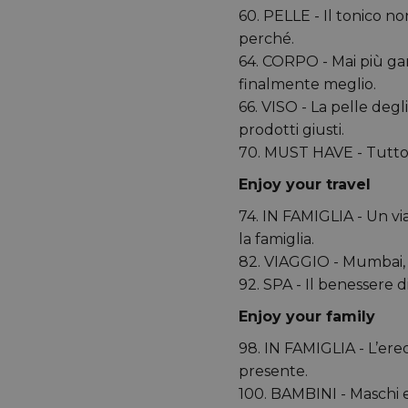
60. PELLE - Il tonico n
perché.
64. CORPO - Mai più gam
finalmente meglio.
66. VISO - La pelle degl
prodotti giusti.
70. MUST HAVE - Tutto q
Enjoy your travel
74. IN FAMIGLIA - Un via
la famiglia.
82. VIAGGIO - Mumbai, l
92. SPA - Il benessere d
Enjoy your family
98. IN FAMIGLIA - L’ered
presente.
100. BAMBINI - Maschi e