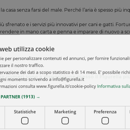
la casa senza farsi del male. Perché l’aria è spesso più i
iù sfrenato e i servizi più innovativi per cani e gatti. Fortu
rendere in mano carta e penna e imparare di nuovo a scri
web utilizza cookie
ie per personalizzare contenuti ed annunci, per fornire funzionalit
zare il nostro traffico.
ervazione dei dati a scopo statistico è di 14 mesi. E' possibile rich
ue numeri sono a disposizione presso il Figurella più
ogni momento scrivendo a info@figurella.it
rmazioni consulta www.figurella.it/cookie-policy
Informativa sull
I PARTNER
(1913) →
Statistiche
Marketing
Preferenza