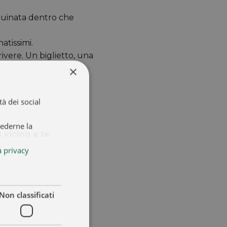
nquinata dentro che
natissimi.
vere. Un biglietto, una
×
à dei social
iederne la
 vicino a te.
a privacy
Non classificati