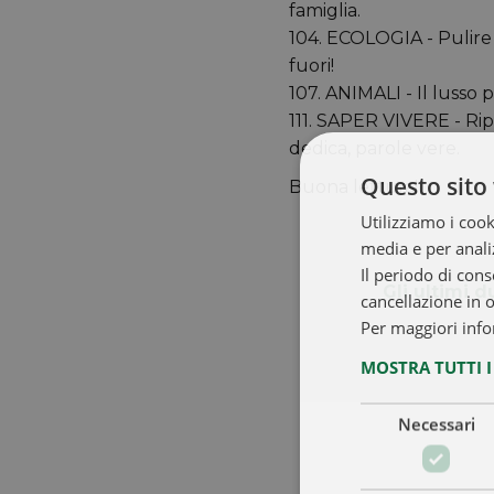
famiglia.
104. ECOLOGIA - Pulire 
fuori!
107. ANIMALI - Il lusso p
111. SAPER VIVERE - Rip
dedica, parole vere.
Questo sito 
Buona lettura!
Utilizziamo i cook
media e per analiz
Il periodo di cons
Gli ultimi d
cancellazione in 
Per maggiori info
MOSTRA TUTTI 
Necessari