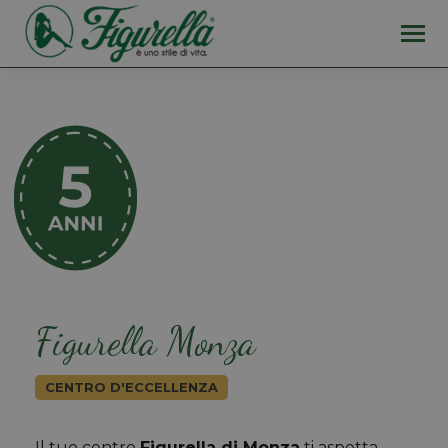
Figurella Monza
CENTRO D'ECCELLENZA
Il tuo centro
Figurella di Monza
ti aspetta.