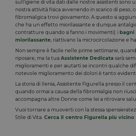
sull’igiene di vita dati dalle nostre assistenti sono
nostra attività fisica avvenendo in scarico di peso, 
fibromialgica trovi giovamento. A questo si aggiu
che ha un effetto miorilassante e dunque antalgic
contratture quando si fanno i movimenti); i
bagni
miorilassante
, riattivano la microcircolazione e 
Non sempre è facile nelle prime settimane, quando i
riposare, ma la tua
Assistente Dedicata
sarà semp
miglioramenti e per aiutarti se incontri qualche d
notevole miglioramento dei dolori è tanto evident
La storia di Ilenia, Assistente Figurella presso il c
quando ormai a causa della fibromialgia non riusci
accompagna altre Donne come lei a ritrovare salu
Vuoi tornare a muoverti con la stessa spensieratezz
Stile di Vita.
Cerca il centro Figurella più vicino 