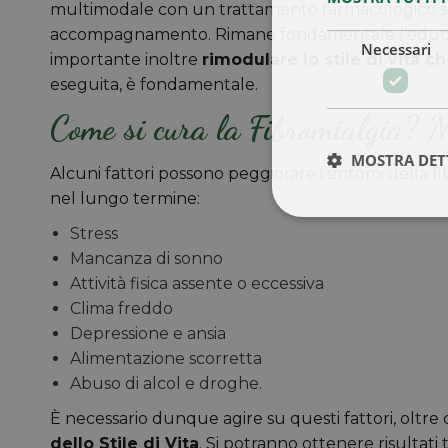
multimodale con un trattamento farmacologico si
accompagnamento. Rimane fondamentale l’educazi
Necessari
importante inoltre
rimodulare lo stile di vita 
eseguita, è fondamentale.
Come si cura la Fibromialgia? Mi
MOSTRA DET
Alcuni fattori possono peggiorare i sintomi della fi
nel lungo termine:
Stress
Mancanza di sonno
Attività fisica assente o eccessiva
Clima freddo
Depressione e ansia
Alimentazione scorretta
Abuso di alcol e droghe.
È necessario dunque agire su questi fattori, oltr
dello Stile di Vita
. Si potranno ottenere risultati 