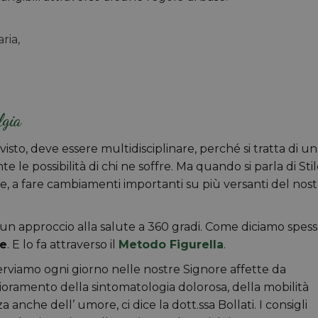
aria,
lgia
isto, deve essere multidisciplinare, perché si tratta di u
e le possibilità di chi ne soffre. Ma quando si parla di Sti
ole, a fare cambiamenti importanti su più versanti del nos
 un approccio alla salute a 360 gradi. Come diciamo spes
re
. E lo fa attraverso il
Metodo Figurella
.
sserviamo ogni giorno nelle nostre Signore affette da
glioramento della sintomatologia dolorosa, della mobilità
anche dell’ umore, ci dice la dott.ssa Bollati. I consigli