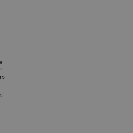
na
le
tro
so