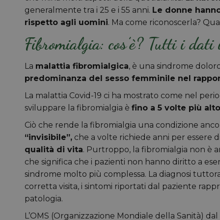
generalmente tra i 25 e i 55 anni.
Le donne hanno i
rispetto agli uomini
. Ma come riconoscerla? Qua
Fibromialgia: cos’è? Tutti i dati 
La
malattia fibromialgica
, è una sindrome doloro
predominanza del sesso femminile nel rapport
La malattia Covid-19 ci ha mostrato come nel periodo
sviluppare la fibromialgia è
fino a 5 volte più alt
Ciò che rende la fibromialgia una condizione ancor
“invisibile”,
che a volte richiede anni per essere
qualità di vita
. Purtroppo, la fibromialgia non è a
che significa che i pazienti non hanno diritto a ese
sindrome molto più complessa. La diagnosi tuttora
corretta visita, i sintomi riportati dal paziente ra
patologia.
L’OMS (Organizzazione Mondiale della Sanità) dal 1