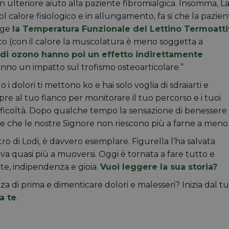
 un ulteriore aiuto alla paziente fibromialgica. Insomma, L
col calore fisiologico e in allungamento, fa si che la pazie
nge
la Temperatura Funzionale del Lettino Termoatt
o (con il calore la muscolatura è meno soggetta a
 di ozono hanno poi un effetto indirettamente
hanno un impatto sul trofismo osteoarticolare.”
 dolori ti mettono ko e hai solo voglia di sdraiarti e
re al tuo fianco per monitorare il tuo percorso e i tuoi
ifficoltà. Dopo qualche tempo la sensazione di benessere e
e che le nostre Signore non riescono più a farne a meno
entro di Lodi, è davvero esemplare. Figurella l’ha salvata
va quasi più a muoversi. Oggi è tornata a fare tutto e
te, indipendenza e gioia.
Vuoi leggere la sua storia?
a di prima e dimenticare dolori e malesseri? Inizia dal t
a te
.