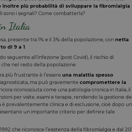
noltre più probabilità di sviluppare la fibromialgia
li sono i segnali? Come combatterla?
in Italia
sa, presente tra 1% e il 3% della popolazione, con
netta
o di 9 a 1
.
 seguente all’infezione (post Covid), il rischio di
o
che nel resto della popolazione.
a più frustrante è l’essere
una malattia spesso
 diagnosticata, ma può gravemente
compromettere la
ncora riconosciuta come una patologia cronica in Italia, il
nzioni per visite, esami e terapie, rendendo la gestione de
 è prevalentemente clinica e di esclusione, cioè dopo u
ppresentano un importante criterio per definire tale
992 che riconosce l’esistenza della fibromialgia e dal 20