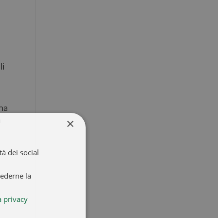
li
una
×
à
à dei social
iederne la
a privacy