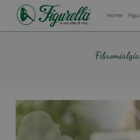
Home
Figu
Fibromialgia: