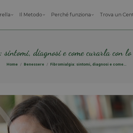
rella
Il Metodo
Perché funziona
Trova un Cen
 sintomi, diagnosi e come curarla con lo
Tu sei qui:
Home
Benessere
Fibromialgia: sintomi, diagnosi e come…