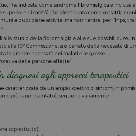
tie, l’ha indicata come sindrome fibromialgica e inclusa a
ituto superiore di sanità) l’ha identificata come malattia cron
i e quotidiane attività, ma non rientra, per l’Inps, tra 
o.
 allo studio della fibromialgia e alle sue possibili cure. In
o alla 10° Commissione, si è parlato della necessità di u
sta la grande necessità dei malati e le grosse
vorativa delle persone affette”.
a diagnosi agli approcci terapeutici
 caratterizzata da un ampio spettro di sintomi, in primis
tomo più rappresentato), seguono variamente
ione soprattutto),