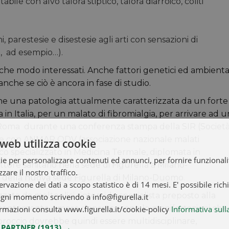
abile con alvo talora stiptico, talora diarroico, coliti
i, parestesie e disestesie agli arti con sensazioni di
tà, ad esempio…).
lche modo interessati. Anche fattori genetici ed ambienta
nche se ciò è ancora in fase di studio.
mane una patologia attualmente caratterizzata da un forte
 in Italia, per un malato di fibromialgia, per arrivare ad 
Roma durante una conferenza stampa della SIR (Societ
i e con ANMAR ODV (associazione nazionale malati
web utilizza cookie
ico specializzato in Medicina Termale, diplomata in
ie per personalizzare contenuti ed annunci, per fornire funzionalit
tore sanitario nella sede di Figurella a Milano-
zare il nostro traffico.
he della nuova sede Figurella di Milano-Duomo.
ervazione dei dati a scopo statistico è di 14 mesi. E' possibile rich
izzata da molteplici sintomi, lo specialista preposto alla
ogni momento scrivendo a info@figurella.it
eguentemente umore depresso sono le manifestazioni che
rmazioni consulta www.figurella.it/cookie-policy
Informativa sull
approccio dovrebbe quindi essere multidisciplinare,
I PARTNER
(1913) →