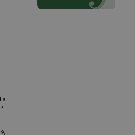
lla
na
19,