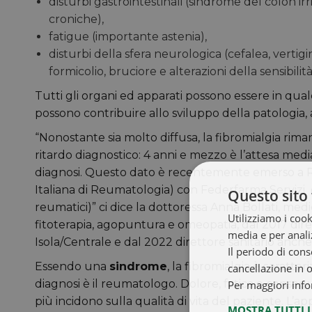
disturbi gastrointestinali (sindrome del colon irrit
croniche),
fatigue (importante astenia),
disturbi della sfera neurologica (cefalea, vertigin
formicolio, bruciore e alterazioni della sensibili
Tutti gli organi ed apparati possono essere in qua
possono contribuire allo sviluppo della patologia, a
“Nonostante sia molto diffusa, la fibromialgia ri
ritardo diagnostico: 4 anni e mezzo è l’attesa media
diagnosi. Questo dato è recentemente emerso a 
Italiana di Reumatologia) con Federfarma Serviz
Questo sito 
reumatici)” ci dice la dottoressa Anna Bollati, med
Utilizziamo i cook
fitoterapia, agopuntura e omeopatia, dal 2017 diret
media e per analiz
Isola/Centrale e dal 2022 direttore sanitario anc
Il periodo di cons
Essendo una
sindrome
, la fibromialgia è caratter
cancellazione in 
diagnosi è il reumatologo. Dolore, fatica e cons
Per maggiori info
più incidono sulla qualità di vita del paziente. L’
MOSTRA TUTTI 