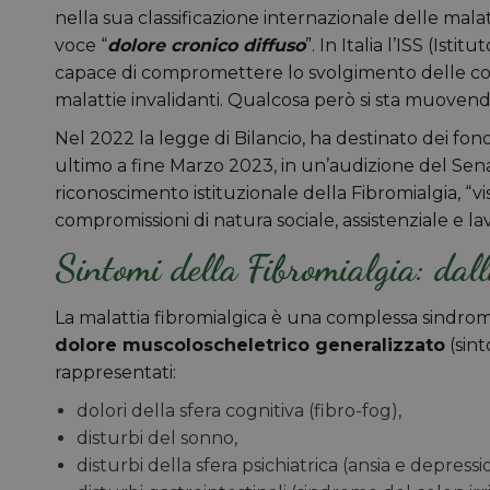
nella sua classificazione internazionale delle malat
voce “
dolore cronico diffuso
”. In Italia l’ISS (Ist
capace di compromettere lo svolgimento delle comun
malattie invalidanti. Qualcosa però si sta muovend
Nel 2022 la legge di Bilancio, ha destinato dei fondi
ultimo a fine Marzo 2023, in un’audizione del Senat
riconoscimento istituzionale della Fibromialgia, “vi
compromissioni di natura sociale, assistenziale e la
Sintomi della Fibromialgia: dall
La malattia fibromialgica è una complessa sindrome
dolore muscoloscheletrico generalizzato
(sin
rappresentati:
dolori della sfera cognitiva (fibro-fog),
disturbi del sonno,
disturbi della sfera psichiatrica (ansia e depress