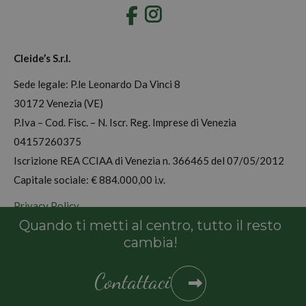
Instagram
Cleide’s S.r.l.
Sede legale: P.le Leonardo Da Vinci 8
30172 Venezia (VE)
P.Iva – Cod. Fisc. – N. Iscr. Reg. Imprese di Venezia
04157260375
Iscrizione REA CCIAA di Venezia n. 366465 del 07/05/2012
Capitale sociale: € 884.000,00 i.v.
Privacy Policy
Quando ti metti al centro, tutto il resto
Cookie Policy
cambia!
Contattaci
© Figurella 2022. Tutti i diritti riservati.