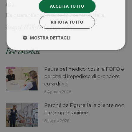
ti fa.
ACCETTA TUTTO
Da quarant’anni, in oltre 120 centri in Italia.
RIFIUTA TUTTO
Scopri il Metodo Figurella!
MOSTRA DETTAGLI
Post correlati
Paura del medico: cos’è la FOFO e
perché ci impedisce di prenderci
cura di noi
5 Agosto 2026
Perché da Figurella la cliente non
ha sempre ragione
8 Luglio 2026