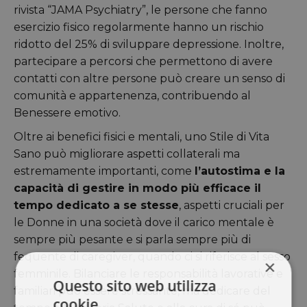
rivista “JAMA Psychiatry”, le persone che fanno
esercizio fisico regolarmente hanno un rischio
ridotto del 25% di sviluppare depressione. Inoltre,
partecipare a percorsi che permettono di avere
contatti con altre persone può creare un senso di
comunità e appartenenza, contribuendo al
Benessere emotivo.
Oltre ai benefici fisici e mentali, uno Stile di Vita
Sano può migliorare aspetti collaterali ma
estremamente importanti, come
l’autostima e la
capacità di gestire in modo più efficace il
tempo dedicato a se stesse
, aspetti cruciali per
le Donne in una società dove il carico mentale è
sempre più pesante e si parla sempre più di
fequente di caregiver, quando ci si riferisce al sesso
×
femminile. Bilanciare le responsabilità lavorative e
Questo sito web utilizza
familiari può essere stressante, ma dedicare del
cookie