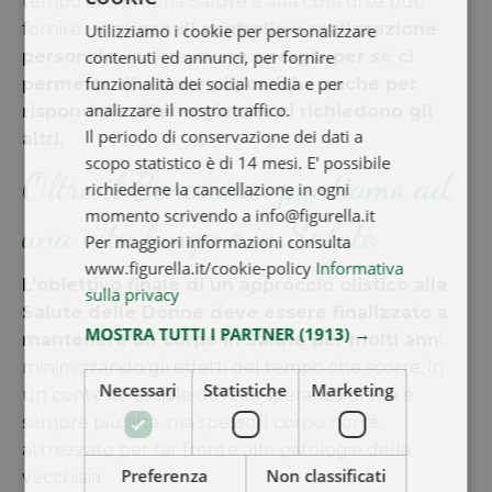
tempo alla propria Salute e alla cura di sé può
fornire un
senso di controllo e realizzazione
Utilizziamo i cookie per personalizzare
contenuti ed annunci, per fornire
personale.
Inoltre,
avere energia per sé ci
funzionalità dei social media e per
permette di essere più cariche anche per
analizzare il nostro traffico.
rispondere all’energia che ci richiedono gli
Il periodo di conservazione dei dati a
altri.
scopo statistico è di 14 mesi. E' possibile
Oltre il Benessere: puntiamo ad
richiederne la cancellazione in ogni
momento scrivendo a info@figurella.it
una vita lunga e in Salute
Per maggiori informazioni consulta
www.figurella.it/cookie-policy
Informativa
L’obiettivo finale di un approccio olistico alla
sulla privacy
Salute delle Donne deve essere finalizzato a
MOSTRA TUTTI I PARTNER
(1913) →
mantenere un corpo in Salute per molti ann
i,
minimizzando gli effetti del tempo che scorre, in
Necessari
Statistiche
Marketing
un contesto sociale dove la speranza di vita è
sempre più alta, ma spesso il corpo non è
attrezzato per far fronte alle patologie della
Preferenza
Non classificati
vecchiaia.