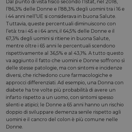
Dal punto di vista fisico secondo l’Istat, nel 2018,
l’86,3% delle Donne e l’88,3% degli uomini tra i 16 e
i 44 anni nell’UE si considerava in buona Salute.
Tuttavia, queste percentuali diminuiscono con
l’età: tra i 45 e i 64 anni, il 64,5% delle Donne e il
67,3% degli uomini si ritiene in buona Salute,
mentre oltre i 65 anni le percentuali scendono
rispettivamente al 36,5% e al 43,1%. A tutto questo
va aggiunto il fatto che uomini e Donne soffrono sì
delle stesse patologie, ma con sintomi e incidenze
diversi, che richiedono cure farmacologiche e
approcci differenziati. Ad esempio, una Donna con
diabete ha tre volte più probabilità di avere un
infarto rispetto a un uomo, con sintomi spesso
silenti e atipici; le Donne a 65 anni hanno un rischio
doppio di sviluppare demenza senile rispetto agli
uomini e il cancro del colon è più comune nelle
Donne.