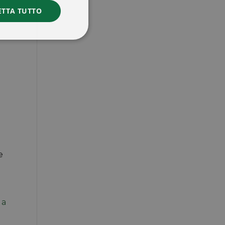
ETTA TUTTO
e
 a