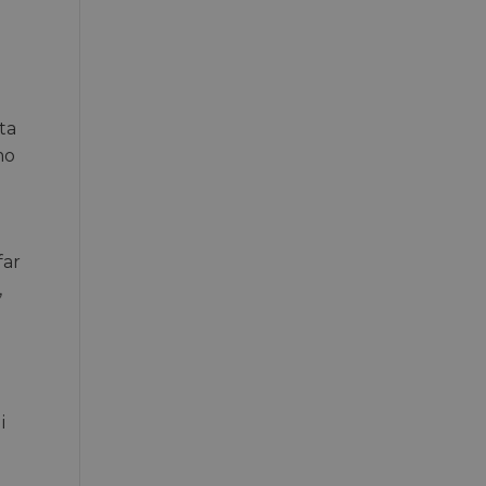
ta
mo
far
,
i