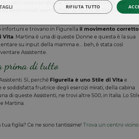
 lavorato molto su alcune fasce muscolari o che per
TAGLI
RIFIUTA TUTTO
ACC
 su determinati esercizi fisici, vengano da Figurella per
 infortuni e trovano in Figurella
il movimento corretto
i Vita
. Martina è una di queste Donne e questa è la sua
uentare su input della mamma e… beh, è stata così
iventare Assistente.
a prima di tutto
Assistenti. Sì, perché
Figurella è uno Stile di Vita
e
 soddisfatta fruitrice degli esercizi mirati, della cabina
di queste Assistenti, ne trovi altre 500, in Italia. Lo Stil
 e Martina.
ua figlia? Ce ne sono tantissime!
Trova un centro vicino