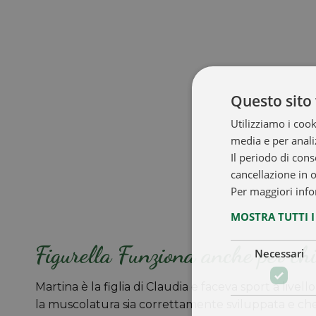
Questo sito 
Utilizziamo i cook
media e per analiz
Il periodo di cons
cancellazione in 
Per maggiori info
MOSTRA TUTTI 
Figurella Funziona anche per chi
Necessari
Martina è la figlia di Claudia e faceva sport a livell
la muscolatura sia correttamente sviluppata e che