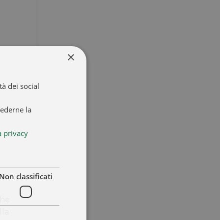
×
à dei social
iederne la
a privacy
Non classificati
che
lla