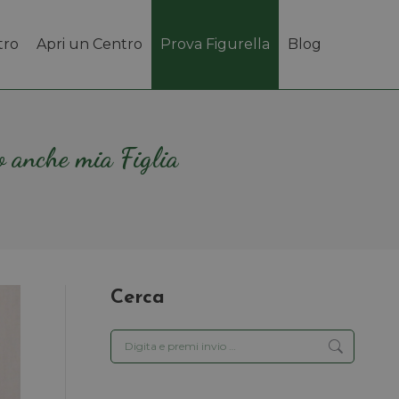
tro
Apri un Centro
Prova Figurella
Blog
to anche mia Figlia
Cerca
Cerca: