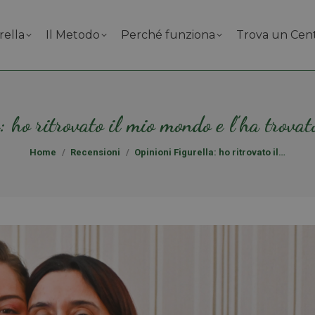
rella
Il Metodo
Perché funziona
Trova un Cen
: ho ritrovato il mio mondo e l’ha trova
Tu sei qui:
Home
Recensioni
Opinioni Figurella: ho ritrovato il…