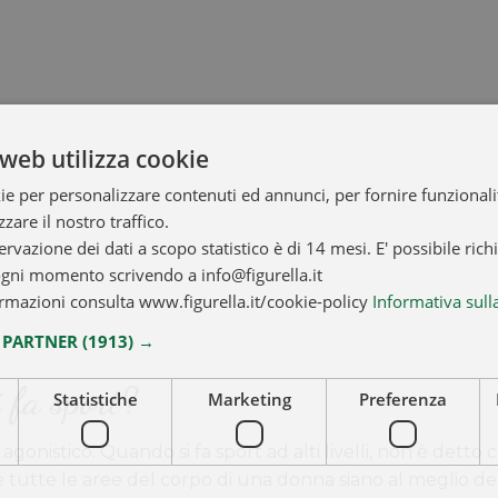
web utilizza cookie
ie per personalizzare contenuti ed annunci, per fornire funzionalit
zare il nostro traffico.
ervazione dei dati a scopo statistico è di 14 mesi. E' possibile rich
ogni momento scrivendo a info@figurella.it
rmazioni consulta www.figurella.it/cookie-policy
Informativa sull
I PARTNER
(1913) →
 fa sport?
Statistiche
Marketing
Preferenza
o agonistico. Quando si fa sport ad alti livelli, non è detto 
 tutte le aree del corpo di una donna siano al meglio de