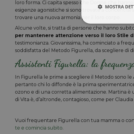
loro forma. Ci capita spesso che Donne che hanno
MOSTRA DET
esigenze agonistiche si sono trovate a concentrarsi
trovare una nuova armonia per il loro corpo.
Alcune volte, si tratta di persone che hanno subito
per mantenere attenzione verso il loro Stile d
testimonianza. Giovanissima, ha cominciato a freq
soddisfatta del Metodo Figurella, da scegliere di d
Assistenti Figurella: la frequenz
In Figurella le prime a scegliere il Metodo sono le 
pertanto chi lo diffonde è la prima sperimentatrice e
ozono e di una corretta alimentazione. Martina è una 
di Vita è, d’altronde, contagioso, come per Claudia
Vuoi frequentare Figurella con tua mamma o con t
te e comincia subito
.