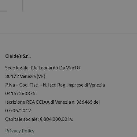
Cleide’s S.r.l.
Sede legale: P.le Leonardo Da Vinci 8
30172 Venezia (VE)
P.Iva – Cod. Fisc. – N. Iscr. Reg. Imprese di Venezia
04157260375
Iscrizione REA CCIAA di Venezia n. 366465 del
07/05/2012
Capitale sociale: € 884.000,00 i.v.
Privacy Policy