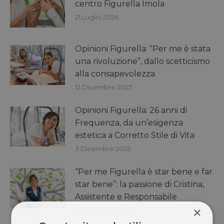
centro Figurella Imola
21 Luglio 2026
Opinioni Figurella: “Per me è stata
una rivoluzione”, dallo scetticismo
alla consapevolezza
12 Dicembre 2025
Opinioni Figurella: 26 anni di
Frequenza, da un’esigenza
estetica a Corretto Stile di Vita
3 Dicembre 2025
“Per me Figurella è star bene e far
star bene”: la passione di Cristina,
Assistente e Responsabile
×
21 Novembre 2025