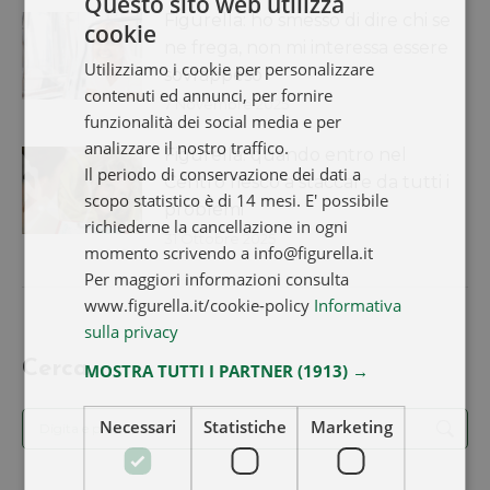
Questo sito web utilizza
Figurella: ho smesso di dire chi se
cookie
ne frega, non mi interessa essere
Utilizziamo i cookie per personalizzare
sovrappeso
contenuti ed annunci, per fornire
7 Novembre 2025
funzionalità dei social media e per
analizzare il nostro traffico.
Figurella: quando entro nel
Il periodo di conservazione dei dati a
Centro riesco a staccare da tutti i
scopo statistico è di 14 mesi. E' possibile
problemi
richiederne la cancellazione in ogni
31 Ottobre 2025
momento scrivendo a info@figurella.it
Per maggiori informazioni consulta
www.figurella.it/cookie-policy
Informativa
sulla privacy
Cerca
MOSTRA TUTTI I PARTNER
(1913) →
Cerca:
Necessari
Statistiche
Marketing