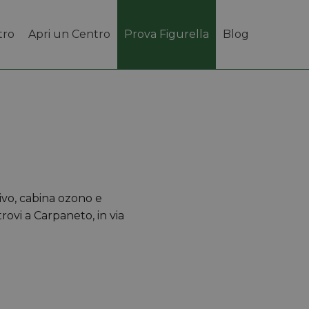
tro
Apri un Centro
Prova Figurella
Blog
tivo, cabina ozono e
trovi a Carpaneto, in via