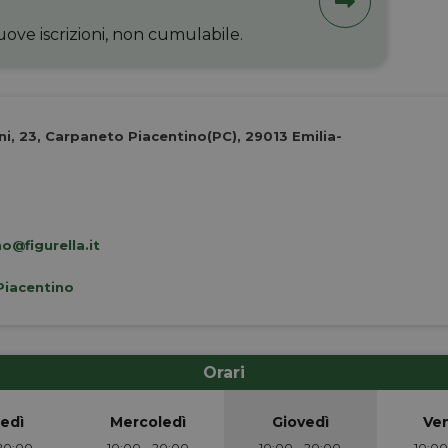
uove iscrizioni, non cumulabile.
i, 23, Carpaneto Piacentino(PC), 29013 Emilia-
o@figurella.it
Piacentino
Orari
edì
Mercoledì
Giovedì
Ve
 20:00
10:00 - 20:00
10:00 - 20:00
10:00