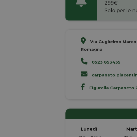
299€
Solo per le n
Via Guglielmo Marcon
Romagna
0523 853435
carpaneto.piacentin
Figurella Carpaneto 
Lunedì
Mart
10:00 - 20:00
11:00 -