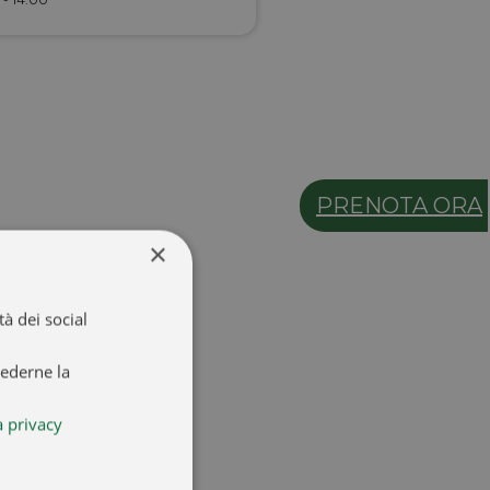
PRENOTA ORA
×
à dei social
iederne la
a privacy