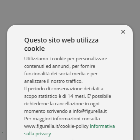
corpo, ma in primis nella propria mente.
Novembre: dalla mente al corpo
×
Questo sito web utilizza
Con le basi psicologiche consolidate in ottobre, novembre diventa il
momento perfetto per concentrarsi sulla Salute Fisica. Non è un caso
cookie
che questa sequenza rispecchi esattamente ciò che accade quando
una Donna inizia il suo percorso Figurella: prima trova la
Utilizziamo i cookie per personalizzare
motivazione e la consapevolezza, poi traduce tutto in azione
contenuti ed annunci, per fornire
concreta.
funzionalità dei social media e per
Durante novembre, l’attenzione si sposterà su:
analizzare il nostro traffico.
Il periodo di conservazione dei dati a
L’importanza del Corretto Movimento Regolare e Costante;
L’Alimentazione come nutrimento, non come privazione;
scopo statistico è di 14 mesi. E' possibile
La cura del corpo come gesto d’amore verso se stesse;
richiederne la cancellazione in ogni
La Prevenzione attraverso uno Stile di Vita Attivo.
momento scrivendo a info@figurella.it
Per maggiori informazioni consulta
www.figurella.it/cookie-policy
Informativa
La scienza conferma: mente e corpo sono un
sulla privacy
sistema unico