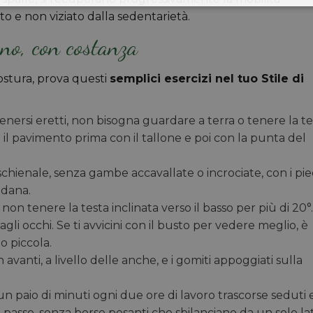
 e non viziato dalla sedentarietà.
rno, con costanza
stura, prova questi
semplici esercizi nel tuo Stile di
nersi eretti, non bisogna guardare a terra o tenere la te
il pavimento prima con il tallone e poi con la punta del
schienale, senza gambe accavallate o incrociate, con i pie
edana.
non tenere la testa inclinata verso il basso per più di 20°
 occhi. Se ti avvicini con il busto per vedere meglio, è
o piccola.
 avanti, a livello delle anche, e i gomiti appoggiati sulla
un paio di minuti ogni due ore di lavoro trascorse seduti 
passo, senza borse pesanti che sbilanciano da un solo la