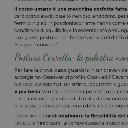
Il corpo umano è una macchina perfetta fatta
cardiocircolatorio, quello nervoso, endocrino, per n
fermi o in piedi in posizioni scorrette hanno come e
condizione di equilibrio, e la sedentarietà prolun
una giusta postura, non basta stare seduti dritti o
Bisogna “muoversi”.
Postura Corretta: la palestra non
Per fare la prova, basta guardarsi in un breve vid
accorgiamo. Osservati di profilo. Cosa vedi? Davant
ora respira e sistemati un attimo, raddrizzati e gua
e più bella
. Vorresti essere sempre così, natural
postura si rovini stando seduti male, dormendo sto
è la causa, è una conseguenza della rigidità musco
L’obiettivo è quindi
migliorare la flessibilità dei
retratti, e “rinforzare” al tempo stesso la muscola