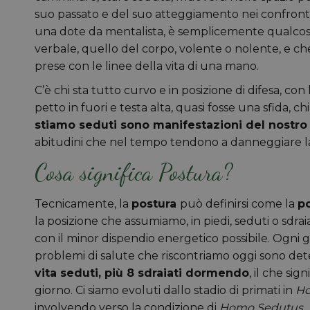
suo passato e del suo atteggiamento nei confront
una dote da mentalista, è semplicemente qualco
verbale, quello del corpo, volente o nolente, e c
prese con le linee della vita di una mano.
C’è chi sta tutto curvo e in posizione di difesa, con
petto in fuori e testa alta, quasi fosse una sfida, c
stiamo seduti sono manifestazioni del nostro
abitudini che nel tempo tendono a danneggiare la
Cosa significa Postura?
Tecnicamente, la
postura
può definirsi come la
p
la posizione che assumiamo, in piedi, seduti o sdrai
con il minor dispendio energetico possibile. Ogni
problemi di salute che riscontriamo oggi sono det
vita seduti, più 8 sdraiati dormendo
, il che sig
giorno. Ci siamo evoluti dallo stadio di primati in
Ho
involvendo verso la condizione di
Homo Sedutus
.