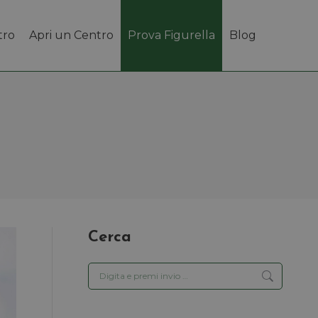
tro
Apri un Centro
Prova Figurella
Blog
Cerca
Cerca: