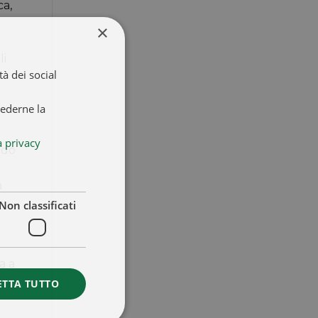
ca,
×
li
à dei social
iederne la
a privacy
ndo
a
Non classificati
a a
ETTA TUTTO