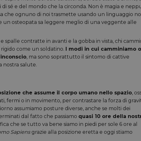
i di sé e del mondo che la circonda. Non è magia e nepp
sa che ognuno di noi trasmette usando un linguaggio n
he un osteopata sa leggere meglio di una veggente alle
 le spalle contratte in avanti e la gobba in vista, chi camm
hi rigido come un soldatino.
I modi in cui camminiamo 
 inconscio
, ma sono soprattutto il sintomo di cattive
 nostra salute.
osizione che assume il corpo umano nello spazio
, os
ati, fermi o in movimento, per contrastare la forza di gravi
 giorno assumiamo posture diverse, anche se molti dei
erminati dal fatto che passiamo
quasi 10 ore della nost
nifica che se tutto va bene siamo in piedi per sole 6 ore al
mo Sapiens
grazie alla posizione eretta e oggi stiamo