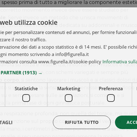
 spesso prima di tutto a migliorare la componente esteti
 corretto movimento invece deve essere studiato per
ale
. Serve invece un metodo che unisca movimenti di
web utilizza cookie
hing, lavorando in maniera dedicata su addominali e musco
ie per personalizzare contenuti ed annunci, per fornire funzionalit
e tonificandolo dall’interno, e preservando l’integrità
zare il nostro traffico.
ervazione dei dati a scopo statistico è di 14 mesi. E' possibile rich
ogni momento scrivendo a info@figurella.it
rmazioni consulta www.figurella.it/cookie-policy
Informativa sull
 lavora su forza e resistenza, rinforzando i muscoli e face
I PARTNER
(1913) →
ità motorie perdute, con schemi variegati e sempre più
io corpo
, si sentono lavorare i muscoli e ai classici dolori d
o si sostituisce la sensazione di benessere e relax dopo
Statistiche
Marketing
Preferenza
n su e senza pesare sulle articolazioni, si comincia e si
 la prima fase di ogni ginnastica posturale.
na respirazione profonda: non quella del torace, ma quell
a l’attenzione sul proprio corpo. I risultati si vedono
TAGLI
RIFIUTA TUTTO
ACC
mano, i centimetri persi nei punti critici: ci si sente più
e spalle, si recuperano progressivamente la mobilità