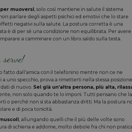
 per muoversi
, solo così mantiene in salute il sistema
on parlare degli aspetti psichici ed emotivi che lo stare
ffetti negativi sulla salute. La postura corretta è una
gata è di per sé una condizione non equilibrata. Per avere
 imparare a camminare con un libro saldo sulla testa.
 serve!
eo fatto dall’amica con il telefonino mentre non ce ne
i a uno specchio, prova a rimetterti nella stessa posizione
rdati di nuovo.
Sei già un’altra persona, più alta, rilass
mente, non solo quando te lo imponi. Tutti pensano che la
rti o perché non si sta abbastanza dritti. Ma la postura n
lare e di poca tonicità.
 muscoli
, allungando quelli che il più delle volte sono
tura di schiena e addome, molto debole fra chi non pratic