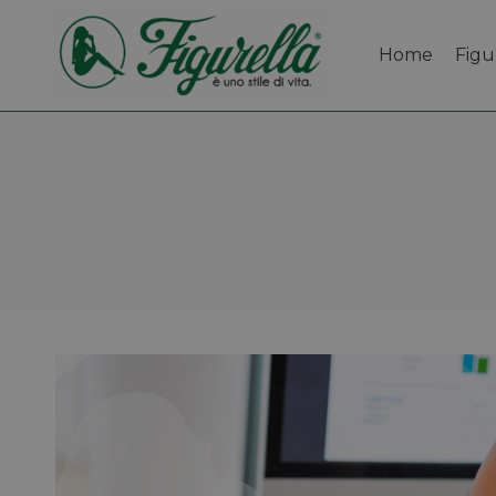
Home
Figu