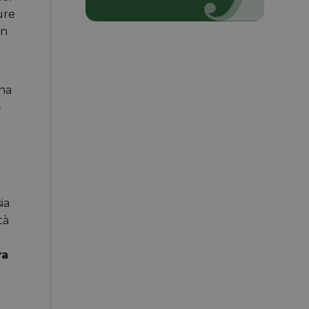
ure
on
ina
o
sia
tà
ra