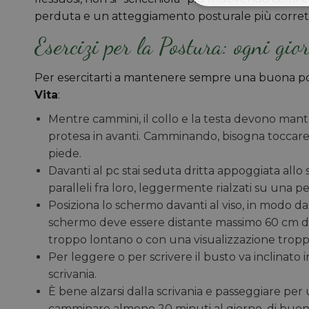
perduta e un atteggiamento posturale più corretto
Esercizi per la Postura: ogni gio
Per esercitarti a mantenere sempre una buona po
Vita
:
Mentre cammini, il collo e la testa devono mante
protesa in avanti. Camminando, bisogna toccare 
piede.
Davanti al pc stai seduta dritta appoggiata allo 
paralleli fra loro, leggermente rialzati su una p
Posiziona lo schermo davanti al viso, in modo da 
schermo deve essere distante massimo 60 cm dagli
troppo lontano o con una visualizzazione tropp
Per leggere o per scrivere il busto va inclinato in
scrivania.
È bene alzarsi dalla scrivania e passeggiare per 
camminare almeno 20 minuti al giorno, di buon 