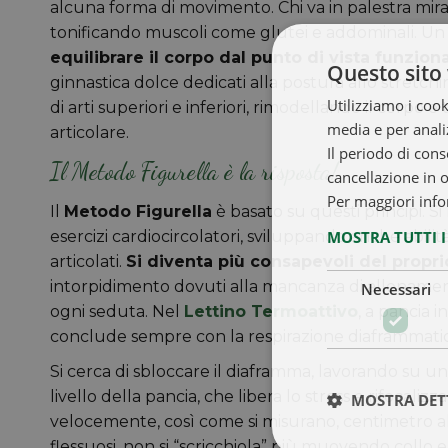
alcuna forma di movimento. Chi va in palestra mira
tonificando muscoli come glutei e addominali. Un
equilibrare il corpo dal punto di vista funzion
Questo sito 
ginnastica dolce dedicati alla postura allo stretc
Utilizziamo i cook
di arti superiori e inferiori, rimodellando il corpo 
media e per analiz
articolare.
Il periodo di cons
Il Metodo Figurella è la risposta!
cancellazione in 
Per maggiori info
Il
Metodo Figurella
è basato su questi principi. Si
MOSTRA TUTTI 
esercizi cardiocircolatori, sviluppando anche abil
articolati.
Si diventa più consapevoli del propr
intorpidimento dovuti alla mancanza di allenament
Necessari
ogni seduta. Nel
Lettino Termoattivo
, a pancia i
conclude sempre con la respirazione diaframmatica,
Si cerca di sbloccare il diaframma, lavorando su u
livello della pancia, che libera lo stress e rifocalizz
MOSTRA DET
velocemente, così come si misurano, centimetro alla 
flessuosi, non si “scricchiola” più muovendo collo 