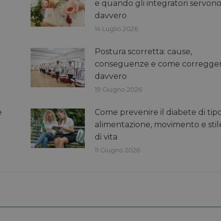
e quando gli integratori servon
davvero
14 Luglio 2026
Postura scorretta: cause,
conseguenze e come corregger
davvero
19 Giugno 2026
e
Come prevenire il diabete di tipo
alimentazione, movimento e stil
di vita
11 Giugno 2026