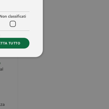
Non classificati
.
ETTA TUTTO
e
al
nza