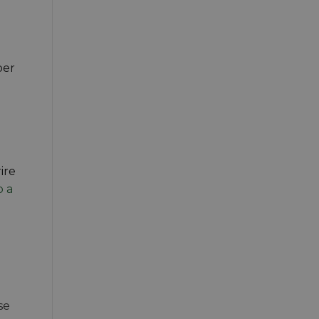
per
ire
o a
se