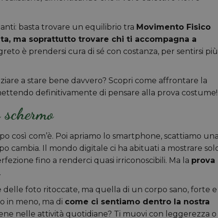
nti: basta trovare un equilibrio tra
Movimento Fisico
ta, ma soprattutto trovare chi ti accompagna a
greto è prendersi cura di sé con costanza, per sentirsi più
iniziare a stare bene davvero? Scopri come affrontare la
ttendo definitivamente di pensare alla prova costume!)
o schermo
rpo così com’è. Poi apriamo lo smartphone, scattiamo un
po cambia. Il mondo digitale ci ha abituati a mostrare solo
erfezione fino a renderci quasi irriconoscibili. Ma la
prova
.
 delle foto ritoccate, ma quella di un corpo sano, forte e
ù o in meno, ma di
come ci sentiamo dentro la nostra
stiene nelle attività quotidiane? Ti muovi con leggerezza o 