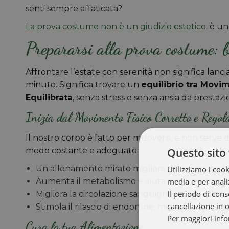
senti sempre affaticata?
La prova costume non è un giudizio estetico
: è u
Prepararsi alla prova costume: b
Affrontare l’estate con serenità non significa lanci
minuto. Significa trovare un
equilibrio tra Movi
Equilibrata
, senza stress e senza ansia da prestazi
Inizia dal Movimento Fisico Corretto e Regol
Il nostro corpo è fatto per muoversi, e non serve di
Questo sito 
modo costante e adeguato:
Un allenamento mirato migliora il tono muscolare
Utilizziamo i cook
media e per analiz
Aumenta il metabolismo e aiuta a ridurre la rite
Il periodo di cons
Migliora la circolazione sanguigna, riducendo l
cancellazione in 
Stimola il rilascio di endorfine, migliorando l’um
Per maggiori info
Cura la tua Alimentazione