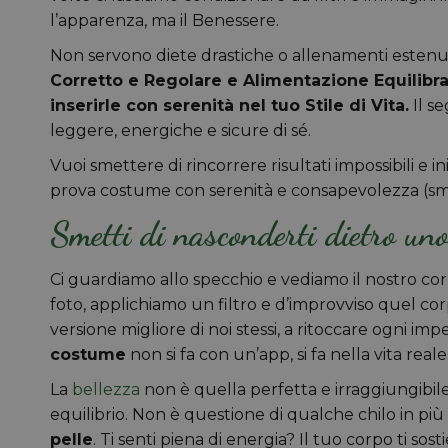
l’apparenza, ma il Benessere.
Non servono diete drastiche o allenamenti estenua
Corretto e Regolare e Alimentazione Equilibra
inserirle con serenità nel tuo Stile di Vita.
Il se
leggere, energiche e sicure di sé.
Vuoi smettere di rincorrere risultati impossibili e 
prova costume con serenità e consapevolezza (sme
Smetti di nasconderti dietro un
Ci guardiamo allo specchio e vediamo il nostro co
foto, applichiamo un filtro e d’improvviso quel cor
versione migliore di noi stessi, a ritoccare ogni imp
costume
non si fa con un’app, si fa nella vita reale
La
bellezza
non è quella perfetta e irraggiungibile
equilibrio. Non è questione di qualche chilo in pi
pelle
. Ti senti piena di energia? Il tuo corpo ti so