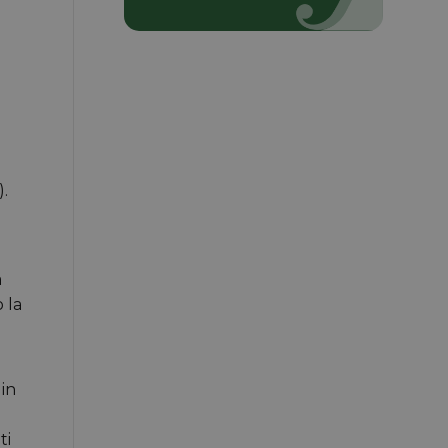
.
a
 la
 in
ti