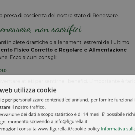
na presa di coscienza del nostro stato di Benessere.
enessere, non sacrifici
arsi in diete drastiche o allenamenti estremi dell’ultimo
mento Fisico Corretto e Regolare e Alimentazione
one. Ecco alcuni consigli:
are
ventare atleti per sentirne i benefici. L’importante è farl
web utilizza cookie
 senza affaticare le articolazioni.
ie per personalizzare contenuti ed annunci, per fornire funzionalit
zare il nostro traffico.
nzione idrica.
ervazione dei dati a scopo statistico è di 14 mesi. E' possibile rich
a sensazione di gambe pesanti.
ogni momento scrivendo a info@figurella.it
ore e riducendo lo stress.
rmazioni consulta www.figurella.it/cookie-policy
Informativa sull