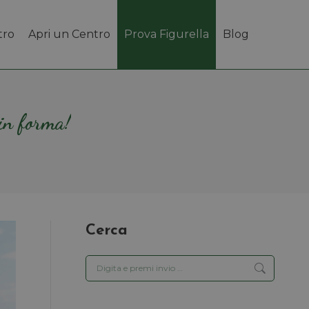
tro
Apri un Centro
Prova Figurella
Blog
 in forma!
Cerca
Cerca: