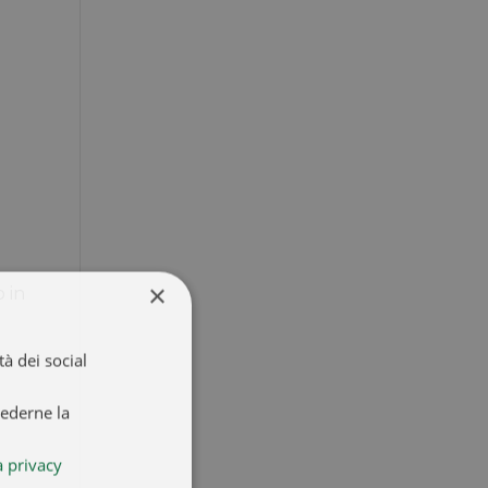
×
o in
à dei social
iederne la
a privacy