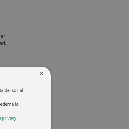
per
ri,
×
à dei social
ura
iederne la
a privacy
nno