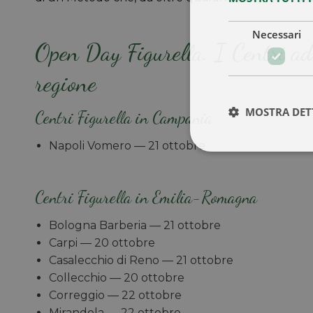
Necessari
Open Day Figurella. I Centri ade
regione
MOSTRA DET
Centri Figurella in Campania
Napoli Vomero — 21 ottobre
Centri Figurella in Emilia-Romagna
Bologna Barberia — 21 ottobre
Carpi — 20 ottobre
Casalecchio di Reno — 21 ottobre
Collecchio — 20 ottobre
Correggio — 22 ottobre
Mirandola — 22 ottobre