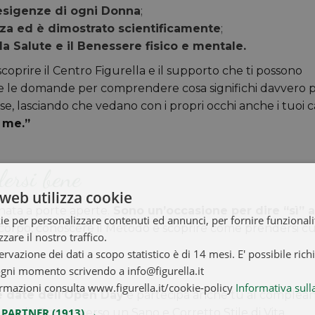
 esigenze di ogni Donna
;
nza ed è dimostrato scientificamente
;
la Salute e il Benessere fisico e mentale.
oprire il Centro Figurella e il supporto che ti possono
utte le domande per comprendere cosa significhi davvero 
se, lasciando che vedano con i propri occhi anche i tuoi ca
r me.”
lersi bene
web utilizza cookie
nata a porte aperte.
Sono un’occasione per dire “sì” a
ie per personalizzare contenuti ed annunci, per fornire funzionalit
o corpo, conoscere il Metodo e scoprire come prendersi c
zare il nostro traffico.
ervazione dei dati a scopo statistico è di 14 mesi. E' possibile rich
ogni momento scrivendo a info@figurella.it
rmazioni consulta www.figurella.it/cookie-policy
Informativa sull
e date dell’Open Day
e partecipa anche tu al complea
I PARTNER
(1913) →
na le Donne verso un Sano e Corretto Stile di Vita.