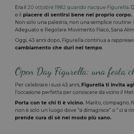
Era il
20 ottobre 1982 quando nacque Figurella
. 
e il
piacere di sentirsi bene nel proprio corpo.
Non solo una palestra, non una semplice routine:
Adeguato e Regolare Movimento Fisico, Sana Al
Oggi, 43 anni dopo, Figurella continua a rappres
cambiamento che duri nel tempo
.
Open Day Figurella: una festa ch
Per celebrare i suoi 43 anni,
Figurella ti invita a
l’occasione perfetta per conoscere da vicino il Metod
Porta con te chi ti è vicino.
Marito, compagno, fig
non è solo un luogo dove “si dimagrisce” o “ ci si r
prende cura di sé nel modo più sano.