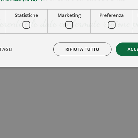
Statistiche
Marketing
Preferenza
renti e le date confermate regione p
TAGLI
RIFIUTA TUTTO
ACC