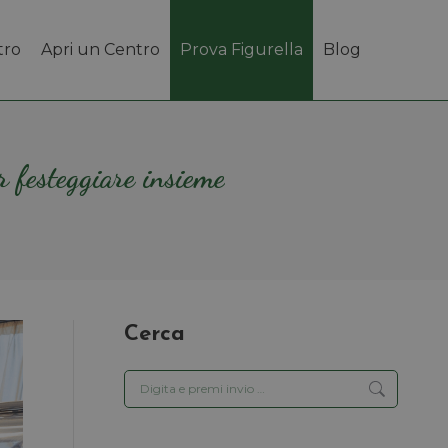
tro
Apri un Centro
Prova Figurella
Blog
r festeggiare insieme
Cerca
Cerca: