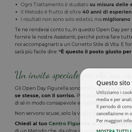
Ogni Trattamento è studiato
su misura delle
Il Metodo è frutto di oltre
40 anni di esperie
I risultati non sono solo estetici, ma
migliorano 
Te ne renderai conto tu, in questo Open Day per sc
fornire le nostre Assistenti, perché potrai fare t
noi accompagnarti a un Corretto Stile di Vita. E for
sarà più facile dire:
“È questo il posto giusto pe
Un invito speciale per chi osa vo
Questo sito 
Gli Open Day Figurella sono molto più di una gior
Utilizziamo i cook
se stesse, con il sorriso.
Per ascoltare il propri
media e per analiz
di sé in modo consapevole e rispettoso.
Il periodo di cons
cancellazione in 
Non servono scuse, solo la voglia di esserci.
Per maggiori info
Chiedi al tuo
Centro Figurella di riferimento
l
MOSTRA TUTTI 
di un Metodo che, da oltre quarant’anni, accompag