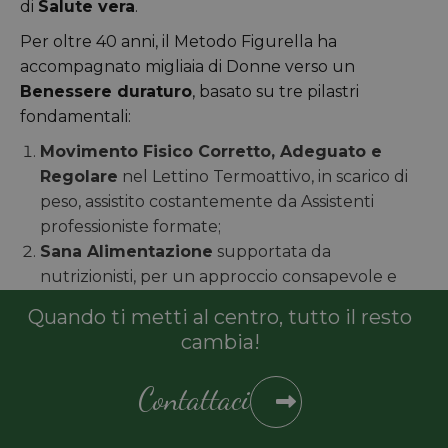
di
Salute vera
.
Per oltre 40 anni, il Metodo Figurella ha
accompagnato migliaia di Donne verso un
Benessere duraturo
, basato su tre pilastri
fondamentali:
Movimento Fisico Corretto, Adeguato e
Regolare
nel Lettino Termoattivo, in scarico di
peso, assistito costantemente da Assistenti
professioniste formate;
Sana Alimentazione
supportata da
nutrizionisti, per un approccio consapevole e
bilanciato al cibo;
Quando ti metti al centro, tutto il resto
Costanza e supporto
grazie alle Assistenti che
cambia!
accompagnano ogni Donna, sessione dopo
sessione, motivandola, guidandola, adattando il
Contattaci
percorso alle sue esigenze.
La Ricerca Scientifica condotta dalla Dott.ssa