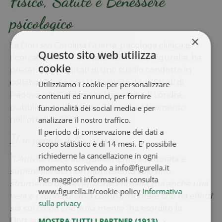
Fisico, Salute e Benessere
psicologico
×
La Dott.ssa Carolina Guerra, psicologa clinica e
Questo sito web utilizza
ricercatrice del Comitato Scientifico Figurella, ha
cookie
presentato i risultati di uno studio condotto in
collaborazione con l’Università degli Studi di
Utilizziamo i cookie per personalizzare
Padova e la Goldsmiths University di Londra,
contenuti ed annunci, per fornire
pubblicato sulla rivista
Scienza e Movimento
funzionalità dei social media e per
nell’ottobre 2024.
analizzare il nostro traffico.
Il periodo di conservazione dei dati a
Il razionale della ricerca
scopo statistico è di 14 mesi. E' possibile
richiederne la cancellazione in ogni
“L’Attività Fisica adeguatamente strutturata e
momento scrivendo a info@figurella.it
supervisionata non rappresenta solo uno
Per maggiori informazioni consulta
strumento di Prevenzione Primaria, ma anche una
www.figurella.it/cookie-policy
Informativa
vera e propria terapia complementare che ha effetti
sulla privacy
sia sul corpo che sulla mente”
ha esordito la
Dott.ssa Guerra.
MOSTRA TUTTI I PARTNER
(1913) →