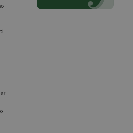
so
ti
per
do