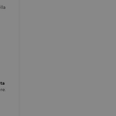
lla
sta
re.