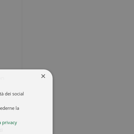
×
on
à dei social
iederne la
a privacy
ti