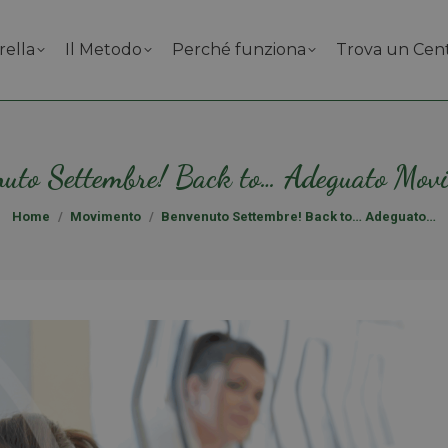
rella
Il Metodo
Perché funziona
Trova un Cen
uto Settembre! Back to… Adeguato Mov
Tu sei qui:
Home
Movimento
Benvenuto Settembre! Back to… Adeguato…