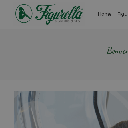
Home
Figu
Benven