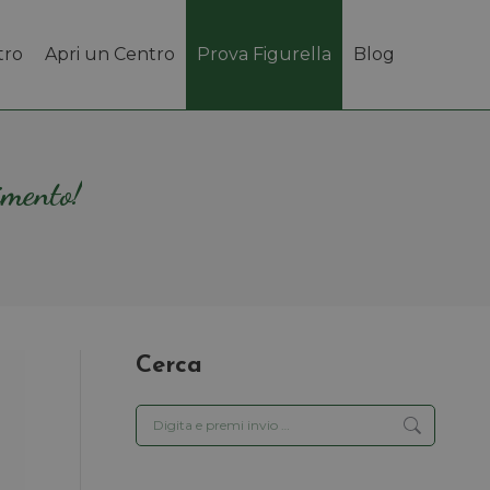
tro
Apri un Centro
Prova Figurella
Blog
imento!
Cerca
Cerca: