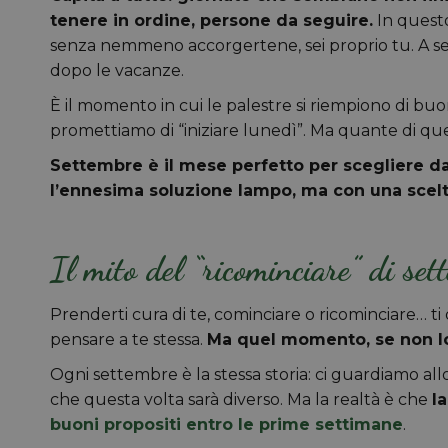
tenere in ordine, persone da seguire.
In questo
senza nemmeno accorgertene, sei proprio tu. A set
dopo le vacanze.
È il momento in cui le palestre si riempiono di buoni
promettiamo di “iniziare lunedì”. Ma quante di 
Settembre è il mese perfetto per scegliere da
l’ennesima soluzione lampo, ma con una scelta
Il mito del “ricominciare” di set
Prenderti cura di te, cominciare o ricominciare… ti 
pensare a te stessa.
Ma quel momento, se non lo 
Ogni settembre è la stessa storia: ci guardiamo allo
che questa volta sarà diverso. Ma la realtà è che
l
buoni propositi entro le prime settimane
.