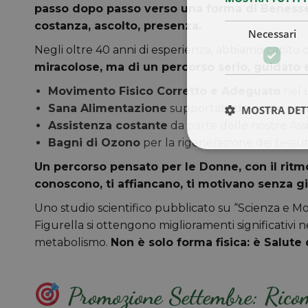
passo dopo passo verso una forma di Benesse
costanza, ascolto, presenza.
Necessari
Negli oltre 40 anni di esperienza, abbiamo capito
miracolose, ma di un percorso serio, guidato 
Movimento Fisico Corretto e Adeguato
nel 
Sana Alimentazione
supportata dai nostri esper
MOSTRA DET
Assistenza costante
da parte delle nostre Assi
Bagni di Ozono
per la rigenerazione dei tessut
Un percorso pensato per le Donne, con il ritmo
conoscono, ti affiancano, ti motivano senza g
Uno studio scientifico pubblicato su “Scienza e M
Figurella si ottengono miglioramenti significativi n
metabolismo.
Non è solo forma fisica: è Salut
Promozione Settembre: Ricom