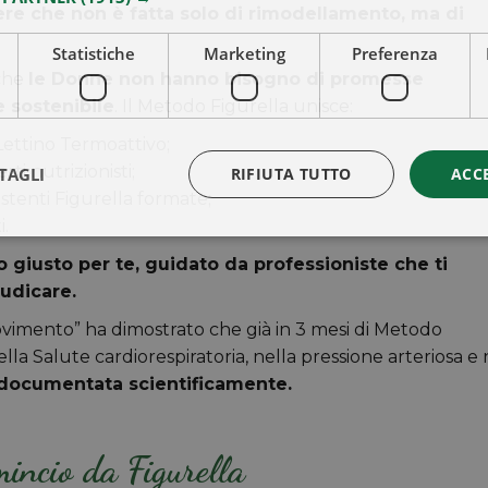
re che non è fatta solo di rimodellamento, ma di
Statistiche
Marketing
Preferenza
 che
le Donne non hanno bisogno di promesse
e sostenibile
. Il Metodo Figurella unisce:
Lettino Termoattivo;
ti nutrizionisti;
TAGLI
RIFIUTA TUTTO
ACC
stenti Figurella formate;
i.
 giusto per te, guidato da professioniste che ti
iudicare.
ovimento” ha dimostrato che già in 3 mesi di Metodo
ella Salute cardiorespiratoria, nella pressione arteriosa e 
e documentata scientificamente.
incio da Figurella