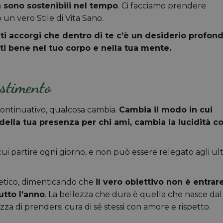
 sono sostenibili nel tempo
. Ci facciamo prendere
n vero Stile di Vita Sano.
 ti accorgi che dentro di te c’è un desiderio profond
rti bene nel tuo corpo e nella tua mente.
estimento
continuativo, qualcosa cambia.
Cambia il modo in cui
 della tua presenza per chi ami, cambia la lucidità c
ui partire ogni giorno, e non può essere relegato agli ult
stetico, dimenticando che
il vero obiettivo non è entrar
utto l’anno
. La bellezza che dura è quella che nasce dal
zza di prendersi cura di sé stessi con amore e rispetto.