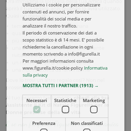
Ora immagina la sorpresa della tua Amica quando
Utilizziamo i cookie per personalizzare
aprirà il tuo regalo, anzi, quando lo avrà utilizzato.
contenuti ed annunci, per fornire
Quasi un mese di:
funzionalità dei social media e per
analizzare il nostro traffico.
tempo per sé 3 volte a settimana
Il periodo di conservazione dei dati a
qualche centimetro in meno
scopo statistico è di 14 mesi. E' possibile
più energia a fine giornata
richiederne la cancellazione in ogni
una pelle più elastica e profondamente
momento scrivendo a info@figurella.it
rivitalizzata grazie all’ozono
Per maggiori informazioni consulta
un nuovo modo di vivere in salute
www.figurella.it/cookie-policy
Informativa
una nuova attività da fare insieme
sulla privacy
Dove lo trovi un altro regalo così? Non nel
MOSTRA TUTTI I PARTNER
(1913) →
prossimo shop online.
Al tuo prossimo trattamento
chiedi alla tua
Necessari
Statistiche
Marketing
Assistente il Kit di Natale Figurella per le
Donne preziose della tua vita
.
E se non frequenti Figurella ma la tua amica
Preferenza
Non classificati