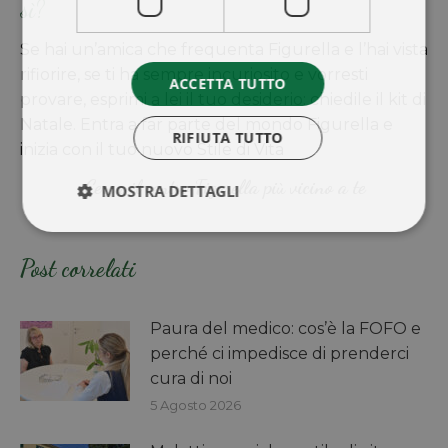
sì?
Se hai un’amica che frequenta Figurella e l’hai vista
rifiorire, se ti ha sempre incuriosito e vorresti
ACCETTA TUTTO
provare, esprimi a lei il tuo desiderio: chiedile il kit di
Natale. Entra a far parte del mondo Figurella e
RIFIUTA TUTTO
inizia con il tuo nuovo Stile di Vita
Cerca il centro Figurella più vicino a te
MOSTRA DETTAGLI
Post correlati
Paura del medico: cos’è la FOFO e
perché ci impedisce di prenderci
cura di noi
5 Agosto 2026