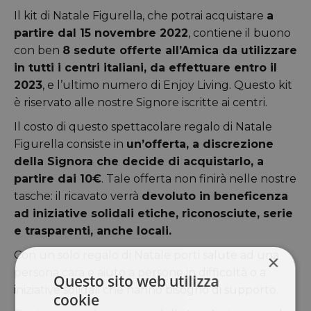
Il kit di Natale Figurella, che potrai acquistare
a
partire dal 15 novembre 2022
, contiene il buono
con ben
8 sedute
offerte all’Amica da utilizzare
in tutti i centri italiani, da effettuare entro il
2023
, e l’ultimo numero di Enjoy Living. Questo kit
è riservato alle nostre Signore iscritte ai centri.
Il costo di questo spettacolare regalo di Natale
Figurella consiste in
un’offerta, a discrezione
della Signora che decide di acquistarlo, a
partire dai 10€
. Tale offerta non finirà nelle nostre
tasche: il ricavato verrà
devoluto in beneficenza
ad iniziative solidali etiche, riconosciute, serie
e trasparenti, anche locali.
Con un solo regalo di Natale porti salute ad una
×
persona cara e aiuto a persone in difficoltà o a
Questo sito web utilizza
iniziative solidali che hanno bisogno di supporto.
cookie